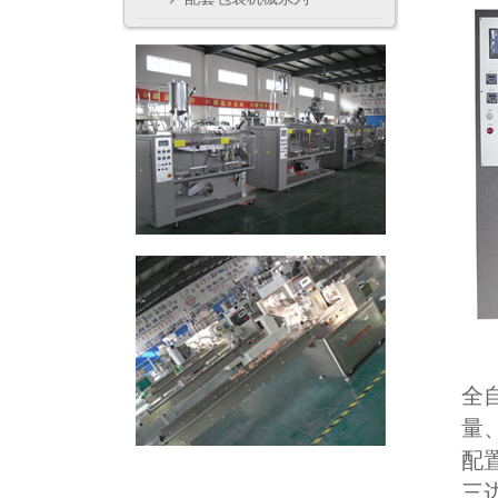
全
量
配
三