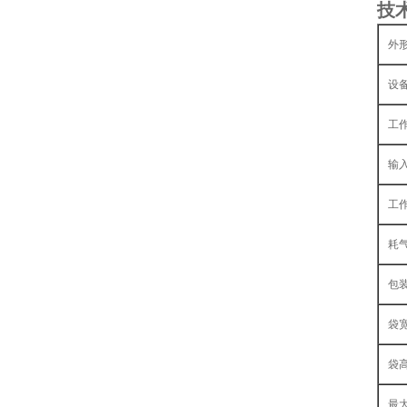
技
外
设
工
输
工
耗
包
袋
袋
最